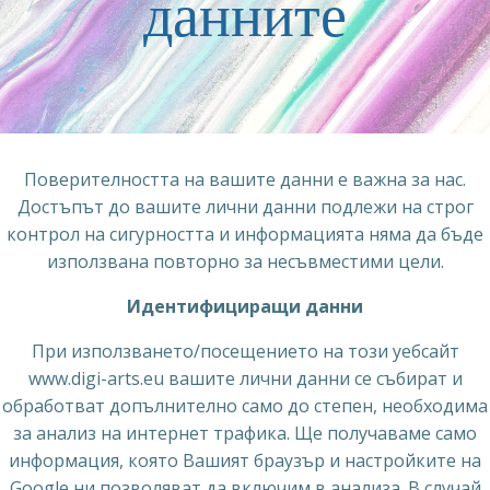
данните
Поверителността на вашите данни е важна за нас.
Достъпът до вашите лични данни подлежи на строг
контрол на сигурността и информацията няма да бъде
използвана повторно за несъвместими цели.
Идентифициращи данни
При използването/посещението на този уебсайт
www.digi-arts.eu вашите лични данни се събират и
обработват допълнително само до степен, необходима
за анализ на интернет трафика. Ще получаваме само
информация, която Вашият браузър и настройките на
Google ни позволяват да включим в анализа. В случай