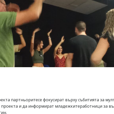
екта партньоритесе фокусират върху събитията за мул
а проекта и да информират младежкитеработници за въ
тин.