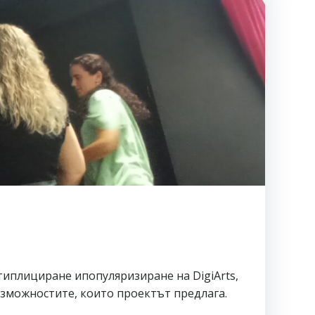
типлициране ипопуляризиране на DigiArts,
зможностите, които проектът предлага.