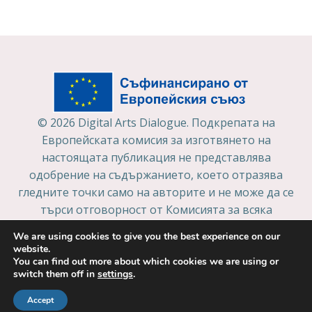
© 2026 Digital Arts Dialogue. Подкрепата на
Европейската комисия за изготвянето на
настоящата публикация не представлява
одобрение на съдържанието, което отразява
гледните точки само на авторите и не може да се
търси отговорност от Комисията за всяка
употреба, която може да бъде използвана за
We are using cookies to give you the best experience on our
информацията, съдържаща се в нея.
website.
Собственост на съдържание и политика за
You can find out more about which cookies we are using or
switch them off in
settings
.
поверителност на данните
Accept